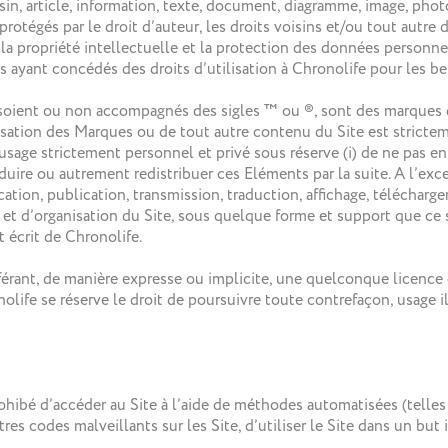
ssin, article, information, texte, document, diagramme, image, pho
protégés par le droit d’auteur, les droits voisins et/ou tout autre
fs à la propriété intellectuelle et la protection des données pers
ers ayant concédés des droits d’utilisation à Chronolife pour les be
ils soient ou non accompagnés des sigles ™ ou ®, sont des marque
lisation des Marques ou de tout autre contenu du Site est stricteme
age strictement personnel et privé sous réserve (i) de ne pas en
roduire ou autrement redistribuer ces Eléments par la suite. A l’ex
cation, publication, transmission, traduction, affichage, téléchar
 et d’organisation du Site, sous quelque forme et support que ce 
t écrit de Chronolife.
ant, de manière expresse ou implicite, une quelconque licence ou
nolife se réserve le droit de poursuivre toute contrefaçon, usage il
rohibé d’accéder au Site à l’aide de méthodes automatisées (telles q
es codes malveillants sur les Site, d’utiliser le Site dans un but il