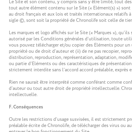
Le Site et son contenu, y compris sans y être limité, tout de
tout autre élément contenu sur le Site (« Elément(s) ») sont 
au droit français et aux lois et traités internationaux relati
sigle ©, sont soit la propriété de Chronolife soit celle de ti
Les marques et logo affichés sur le Site (« Marques »), qu’
autorisé par les Conditions générales d’utilisation, toute uti
vous pouvez télécharger et/ou copier des Eléments pour un us
propriété ou de droit d’auteur et (ii) de ne pas recopier, rep
distribution, reproduction, représentation, adaptation, modifi
ou partie d’Eléments ou des caractéristiques de présentation
strictement interdite sans l’accord accord préalable, exprès e
Rien ne saurait être interprété comme conférant comme confér
d’auteur ou tout autre droit de propriété intellectuelle. Chro
intellectuelle.
F. Conséquences
Outre les restrictions d’usage susvisées, il est strictement p
préalable écrite de Chronolife, de télécharger des virus ou autr
entraver le bon fonctionnement du Site.