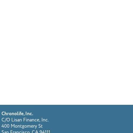
Chronolife, Inc.
C/O Lisan Finance, Inc.
400 Montgomery St
San Francisco, CA 94111