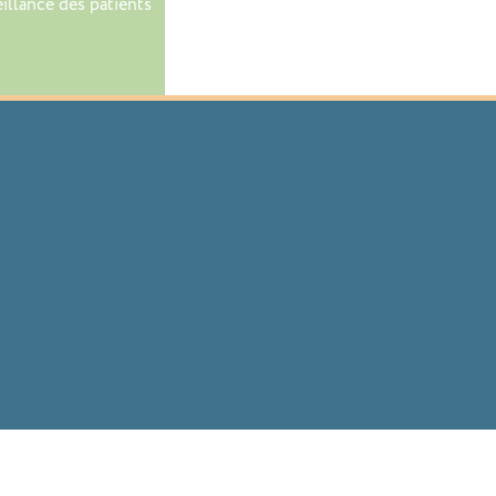
illance des patients
Service de télésuivi pour la prévention et 