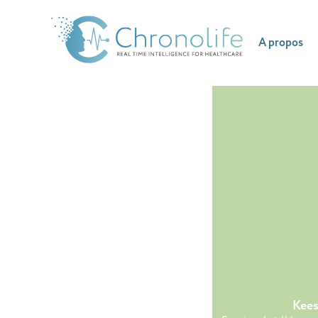
A propos
Smart Textile x Garmin
Kees