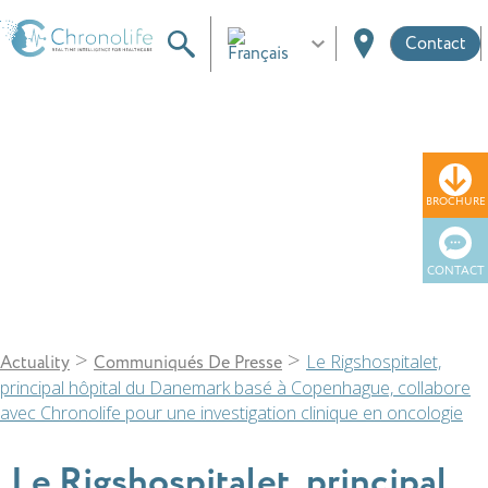
Contact
Actualité
BROCHURE
CONTACT
>
>
Le Rigshospitalet,
Actuality
Communiqués De Presse
principal hôpital du Danemark basé à Copenhague, collabore
avec Chronolife pour une investigation clinique en oncologie
Le Rigshospitalet, principal