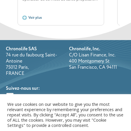
Voir plus
Vo
Chronolife SAS
Chronolife, Inc.
74 rue du faubourg Saint-
C/O Lisan Finance, Inc.
Antoine
400 Montgomery St
75012 Paris,
San Francisco, CA 94111
FRANCE
Suivez-nous sur:
We use cookies on our website to give you the most
relevant experience by remembering your preferences and
Politique de Confidentialité
repeat visits. By clicking “Accept All”, you consent to the use
of ALL the cookies. However, you may visit "Cookie
Conditions Générales d’Utilisation
Settings" to provide a controlled consent.
Cookies