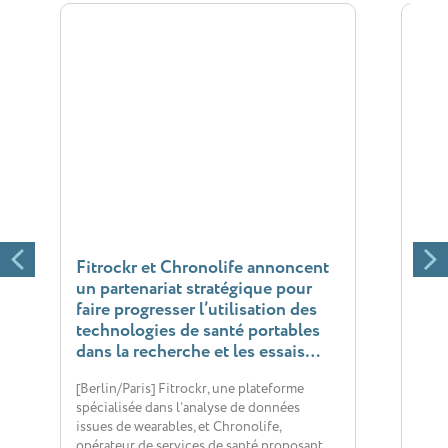
Fitrockr et Chronolife annoncent
Chro
un partenariat stratégique pour
inté
faire progresser l’utilisation des
dédi
technologies de santé portables
bien
dans la recherche et les essais
Paris
cliniques
opéra
[Berlin/Paris] Fitrockr, une plateforme
spéci
spécialisée dans l’analyse de données
mult
issues de wearables, et Chronolife,
opérateur de services de santé proposant…