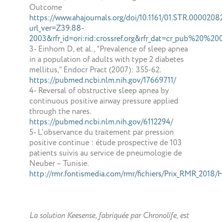
Outcome
https://www.ahajournals.org/doi/10.1161/01.STR.0000208
url_ver=Z39.88-
2003&rfr_id=ori:rid:crossref.org&rfr_dat=cr_pub%20%
3- Einhorn D, et al., “Prevalence of sleep apnea
in a population of adults with type 2 diabetes
mellitus,” Endocr Pract (2007): 355-62.
https://pubmed.ncbi.nlm.nih.gov/17669711/
4- Reversal of obstructive sleep apnea by
continuous positive airway pressure applied
through the nares.
https://pubmed.ncbi.nlm.nih.gov/6112294/
5- L’observance du traitement par pression
positive continue : étude prospective de 103
patients suivis au service de pneumologie de
Neuber – Tunisie.
http://rmr.fontismedia.com/rmr/fichiers/Prix_RMR_2018/H
La solution Keesense, fabriquée par Chronolife, est