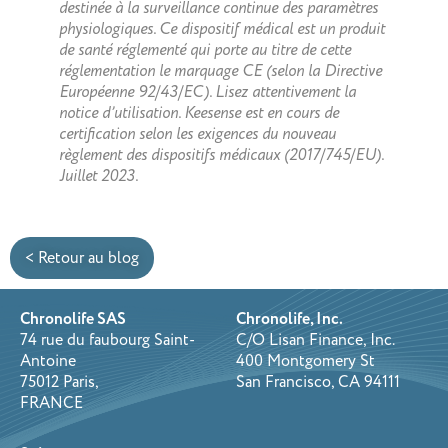
destinée à la surveillance continue des paramètres
physiologiques. Ce dispositif médical est un produit
de santé réglementé qui porte au titre de cette
réglementation le marquage CE (selon la Directive
Européenne 92/43/EC). Lisez attentivement la
notice d’utilisation. Keesense est en cours de
certification selon les exigences du nouveau
règlement des dispositifs médicaux (2017/745/EU).
Juillet 2023.
< Retour au blog
Chronolife SAS
Chronolife, Inc.
74 rue du faubourg Saint-
C/O Lisan Finance, Inc.
Antoine
400 Montgomery St
75012 Paris,
San Francisco, CA 94111
FRANCE